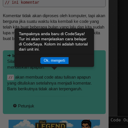
// ini komentar
Komentar tidak akan diproses oleh komputer, tapi akan
berguna jika suatu waktu kita kembali ke code yang
telah kita buat beberapa bulan yang lalu dan kita sudah
lupa maksud dari code tersebut. Komentar yang kita
Tampaknya anda baru di CodeSaya!
buat bisa menjelaskannya.
Tur ini akan menjelaskan cara belajar
di CodeSaya. Kolom ini adalah tutorial
dari unit ini.
Instruksi:
Ok, mengerti
Silahkan coba berikan komentar. Anda bisa
menuliskan apapun.
akan membuat code atau tulisan apapun
//
yang dituliskan setelahnya menjadi komentar.
Baris berikutnya tidak akan terpengaruh.
Petunjuk
Code O