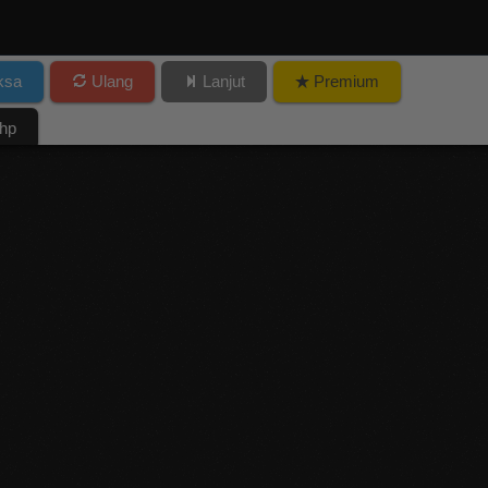
ksa
Ulang
Lanjut
Premium
php