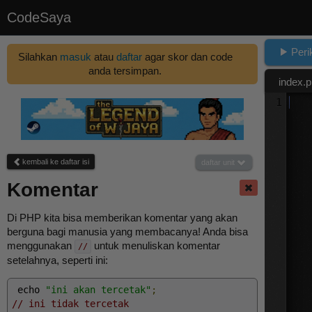
CodeSaya
Peri
Silahkan
masuk
atau
daftar
agar skor dan code
anda tersimpan.
index.
1
kembali
ke daftar isi
daftar
unit
Komentar
Di PHP kita bisa memberikan komentar yang akan
berguna bagi manusia yang membacanya! Anda bisa
menggunakan
untuk menuliskan komentar
//
setelahnya, seperti ini:
 echo 
"ini akan tercetak"
;
// ini tidak tercetak