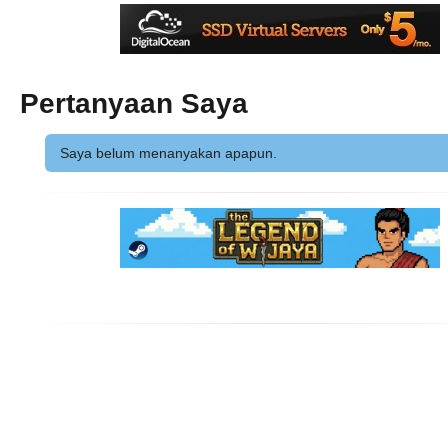
Pertanyaan Saya
Saya belum menanyakan apapun.