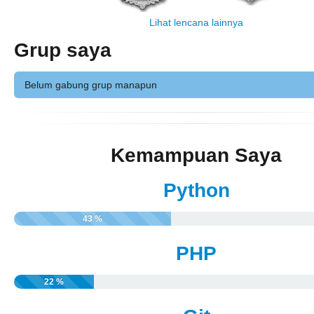
Lihat lencana lainnya
Grup saya
Belum gabung grup manapun
Kemampuan Saya
Python
43 %
PHP
22 %