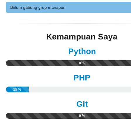
Belum gabung grup manapun
Kemampuan Saya
Python
0 %
PHP
15 %
Git
0 %