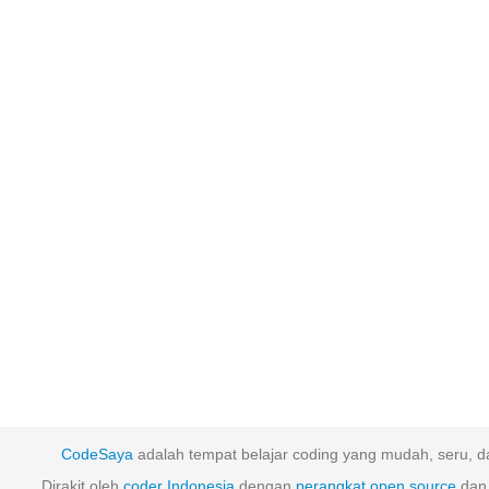
CodeSaya
adalah tempat belajar coding yang mudah, seru, da
Dirakit oleh
coder Indonesia
dengan
perangkat
open
source
dan 