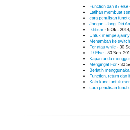
Function dan if / else
Latihan membuat s
cara penulisan functi
Jangan Ulangi Diri A
Ikhtisar
- 5 Okt. 2014
Untuk mempelajarin
Menambah ke switch
For atau while
- 30 Se
If / Else
- 30 Sep. 201
Kapan anda menggun
Mengingat For
- 30 S
Berlatih menggunakan
Function, return dan i
Kata kunci untuk men
cara penulisan functi