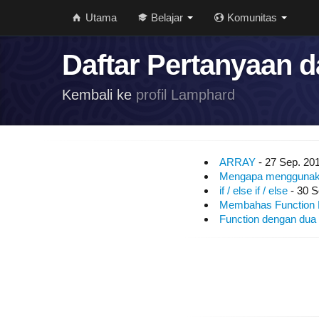
Utama
Belajar
Komunitas
Daftar Pertanyaan 
Kembali ke
profil Lamphard
ARRAY
- 27 Sep. 201
Mengapa menggunak
if / else if / else
- 30 S
Membahas Function 
Function dengan dua 