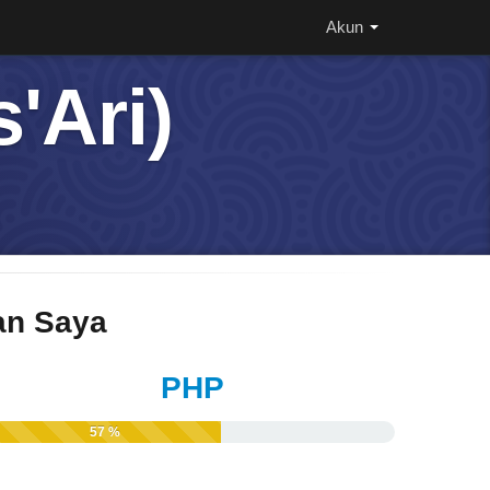
Akun
'Ari)
n Saya
PHP
57 %