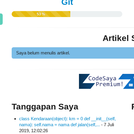
Git
53 %
Artikel
Saya belum menulis artikel.
Tanggapan Saya
class Kendaraan(object): km = 0 def __init__(self,
nama): self.nama = nama def jalan(self,...
- 7 Juli
2019, 12:02:26