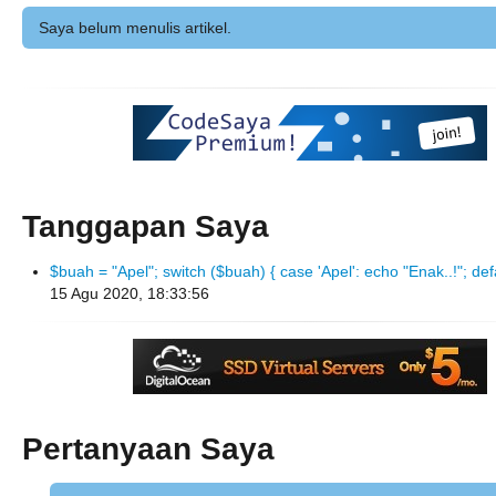
Saya belum menulis artikel.
Tanggapan Saya
$buah = "Apel"; switch ($buah) { case 'Apel': echo "Enak..!"; defa
15 Agu 2020, 18:33:56
Pertanyaan Saya