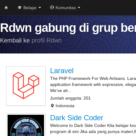
Belajar
Komunitas
Rdwn gabung di grup ber
Kembali ke
profil Rdwn
Laravel
The PHP Framework For Web Artisans. Larav
application framework with expressive, elega
We’ve alr...
Jumlah anggota: 201
Indonesia
Dark Side Coder
Welcome to Dark Side Coder Kita belajar ko
program di sini Jika ada yang punya materi,fi