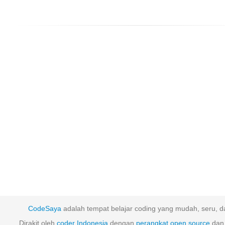
CodeSaya
adalah tempat belajar coding yang mudah, seru, da
Dirakit oleh
coder Indonesia
dengan
perangkat
open
source
dan 