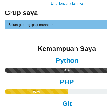
Lihat lencana lainnya
Grup saya
Belum gabung grup manapun
Kemampuan Saya
Python
0 %
PHP
51 %
Git