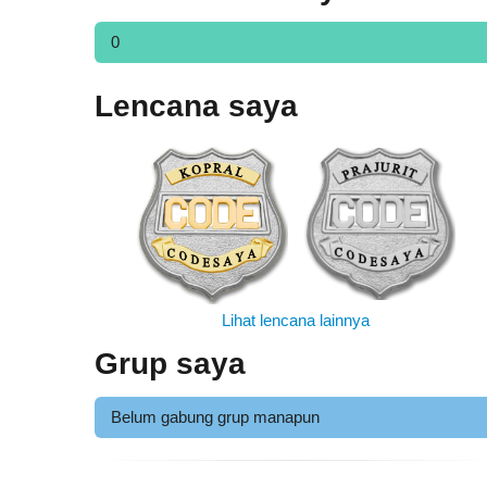
0
Lencana saya
Lihat lencana lainnya
Grup saya
Belum gabung grup manapun