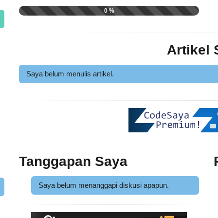
0 %
Artikel
Saya belum menulis artikel.
Tanggapan Saya
Saya belum menanggapi diskusi apapun.