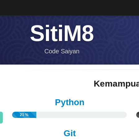
SitiM8
Code Saiyan
Kemampua
Python
21 %
Git