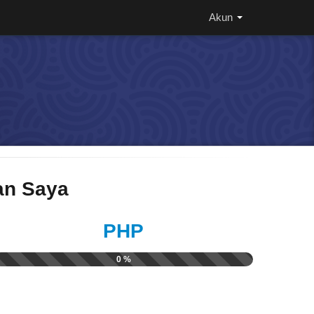
Akun
n Saya
PHP
0 %