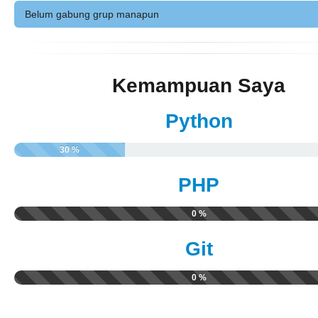
Belum gabung grup manapun
Kemampuan Saya
Python
30 %
PHP
0 %
Git
0 %