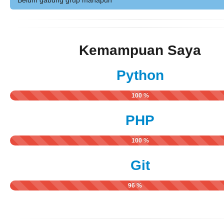
Belum gabung grup manapun
Kemampuan Saya
Python
100 %
PHP
100 %
Git
96 %