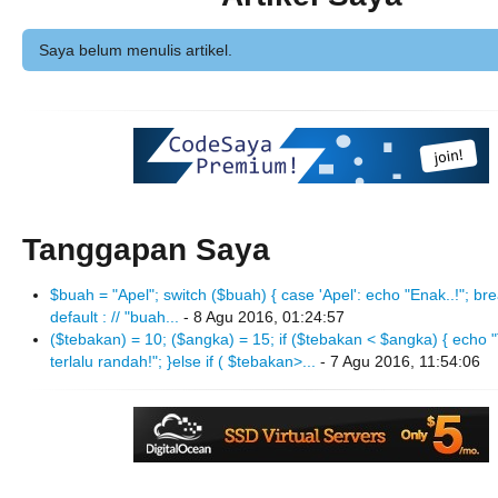
Saya belum menulis artikel.
Tanggapan Saya
$buah = "Apel"; switch ($buah) { case 'Apel': echo "Enak..!"; br
default : // "buah...
- 8 Agu 2016, 01:24:57
($tebakan) = 10; ($angka) = 15; if ($tebakan < $angka) { echo
terlalu randah!"; }else if ( $tebakan>...
- 7 Agu 2016, 11:54:06