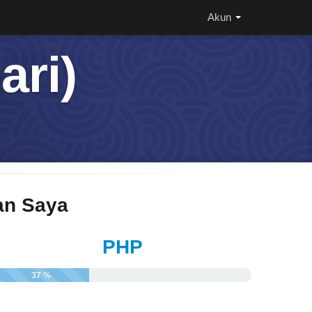
Akun
ari)
n Saya
PHP
37 %