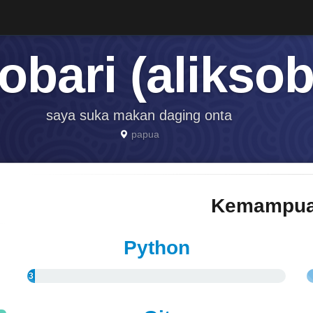
obari (aliksob
saya suka makan daging onta
papua
Kemampua
Python
3
%