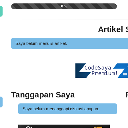
0 %
Artikel
Saya belum menulis artikel.
Tanggapan Saya
Saya belum menanggapi diskusi apapun.