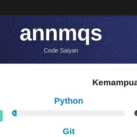
annmqs
Code Saiyan
Kemampua
Python
4
%
Git