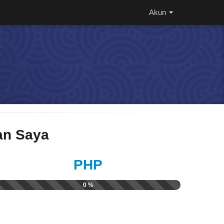
Akun
n Saya
PHP
0 %