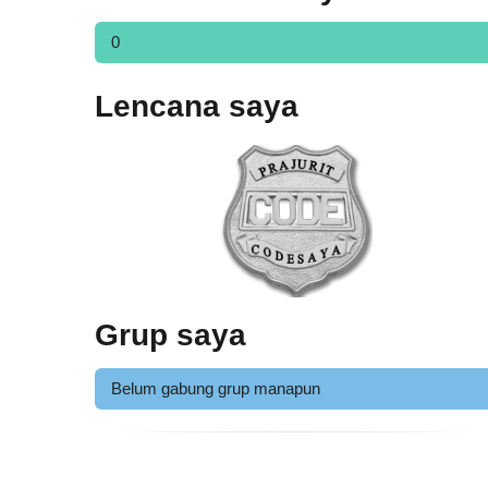
0
Lencana saya
Grup saya
Belum gabung grup manapun