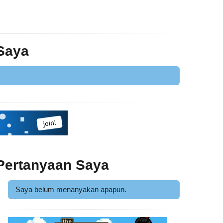
 Saya
Pertanyaan Saya
Saya belum menanyakan apapun.