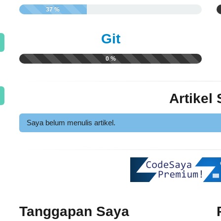
37 %
Git
0 %
Artikel
Saya belum menulis artikel.
Tanggapan Saya