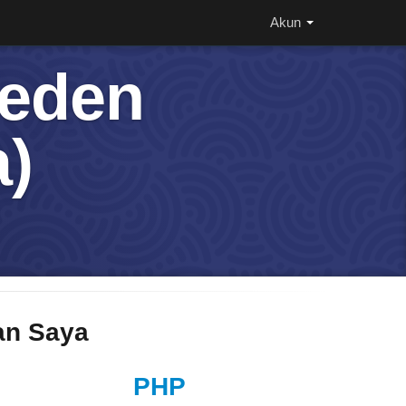
Akun
Deden
)
n Saya
PHP