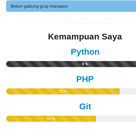
Belum gabung grup manapun
Kemampuan Saya
Python
0 %
PHP
72 %
Git
57 %