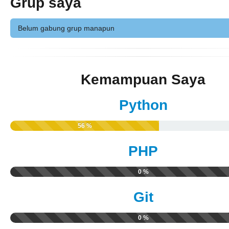
Grup saya
Belum gabung grup manapun
Kemampuan Saya
Python
56 %
PHP
0 %
Git
0 %