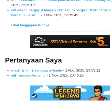
from codesaya import diskon print diskon(400) print diskon(200
2025, 23:35:07
def diskon(harga): if harga > 300: return harga / 10 elif harga >
harga / 20 else: ...
- 1 Nov. 2025, 23:19:49
Lihat tanggapan lainnya
Pertanyaan Saya
max() & min(). semoga terbantu
- 1 Nov. 2025, 23:53:12
int() semoga terbantu
- 1 Nov. 2025, 23:46:25