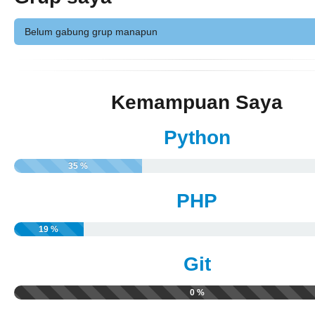
Belum gabung grup manapun
Kemampuan Saya
Python
35 %
PHP
19 %
Git
0 %