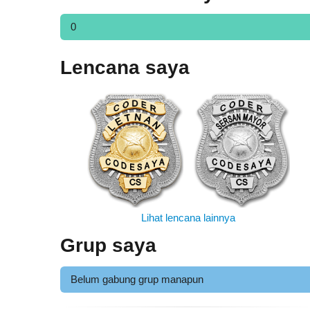
0
Lencana saya
Lihat lencana lainnya
Grup saya
Belum gabung grup manapun