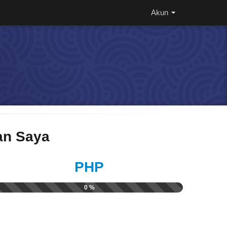
Akun
n Saya
PHP
0 %