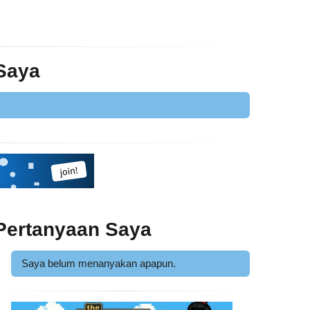
 Saya
Pertanyaan Saya
Saya belum menanyakan apapun.