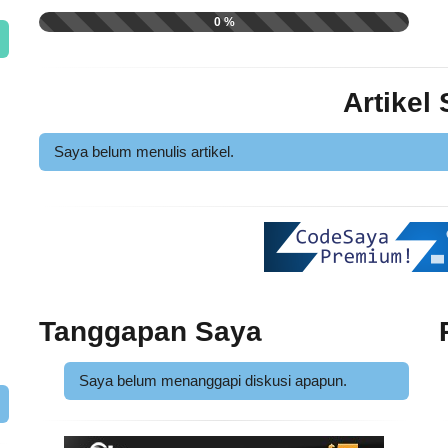
0 %
Artikel
Saya belum menulis artikel.
Tanggapan Saya
Saya belum menanggapi diskusi apapun.