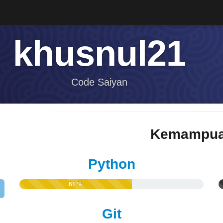
khusnul21
Code Saiyan
Kemampua
Python
61 %
Git