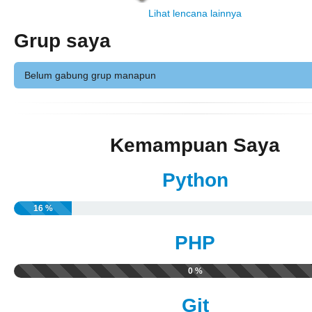
Lihat lencana lainnya
Grup saya
Belum gabung grup manapun
Kemampuan Saya
Python
16 %
PHP
0 %
Git