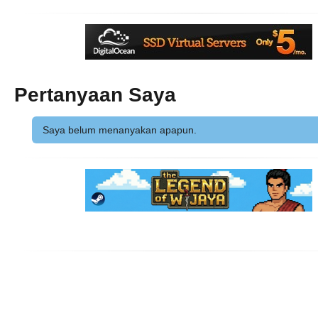
Pertanyaan Saya
Saya belum menanyakan apapun.