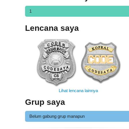
1
Lencana saya
Lihat lencana lainnya
Grup saya
Belum gabung grup manapun