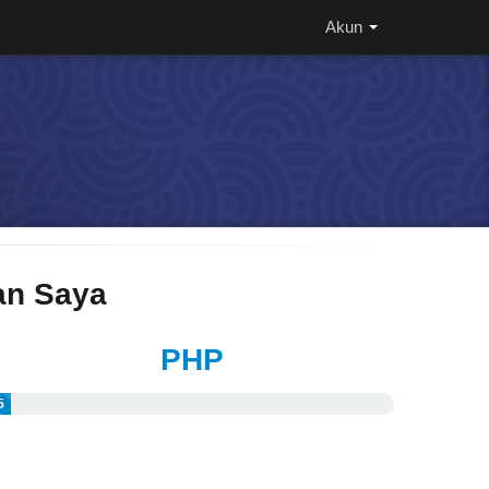
Akun
n Saya
PHP
5
%