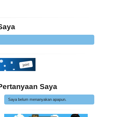
 Saya
Pertanyaan Saya
Saya belum menanyakan apapun.