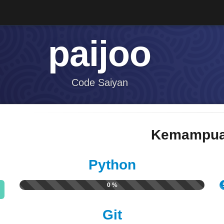
paijoo
Code Saiyan
Kemampua
Python
0 %
Git