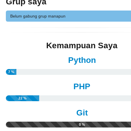
Grup saya
Belum gabung grup manapun
Kemampuan Saya
Python
7 %
PHP
22 %
Git
0 %