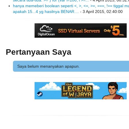
secara tiba-tiba: >=") for (var i=100, i >=...
- 4 April 2015, 00:32
hanya memeberi boolean seperti <, >, <=, >=, ===, !== tiggal ma
apakah 15...4 yg hasilnya BENAR....
- 3 April 2015, 02:40:00
Pertanyaan Saya
Saya belum menanyakan apapun.