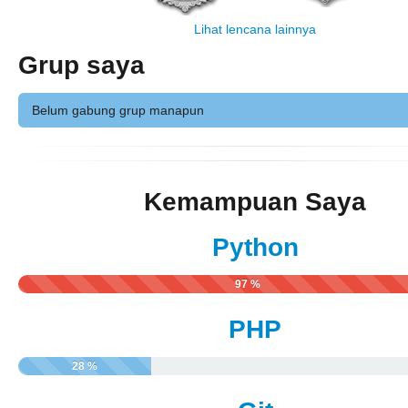
Lihat lencana lainnya
Grup saya
Belum gabung grup manapun
Kemampuan Saya
Python
97 %
PHP
28 %