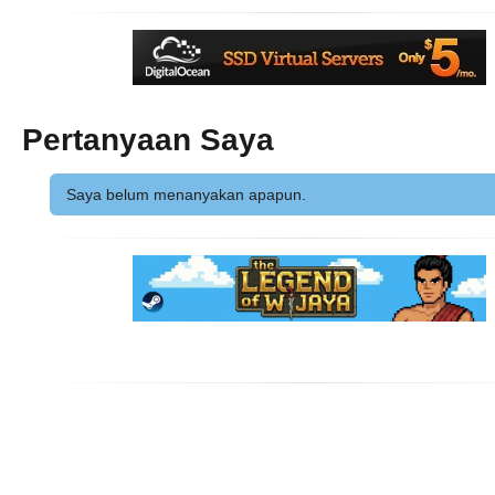
Pertanyaan Saya
Saya belum menanyakan apapun.