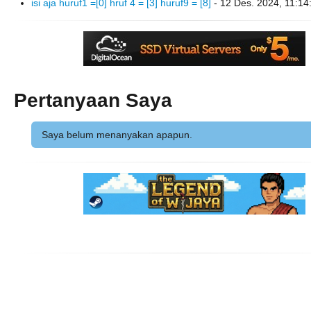
isi aja huruf1 =[0] hruf 4 = [3] huruf9 = [8]
- 12 Des. 2024, 11:14
Pertanyaan Saya
Saya belum menanyakan apapun.