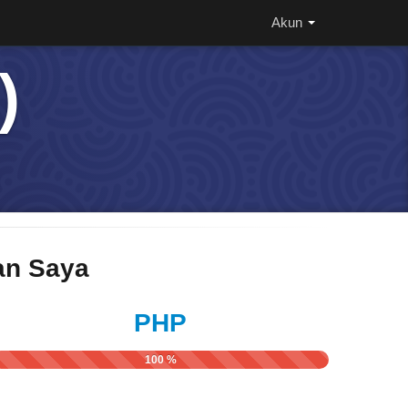
Akun
)
n Saya
PHP
100 %