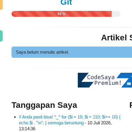
Git
92 %
Artikel
Saya belum menulis artikel.
Tanggapan Saya
// Anda pasti bisa! ^_^ for ($i = 10; $i < 110; $i+= 10) {
echo $i . "\n"; } semoga beruntung
- 10 Juli 2026,
13:14:36