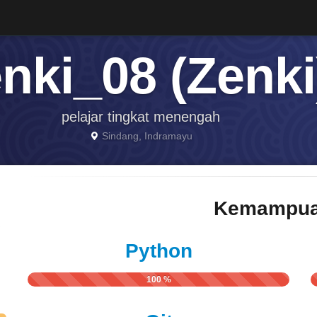
nki_08 (Zenki
pelajar tingkat menengah
Sindang, Indramayu
Kemampua
Python
100 %