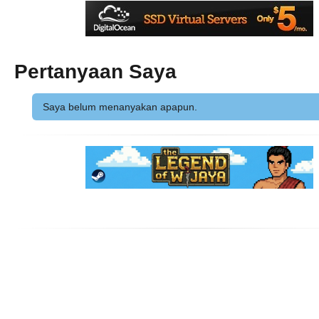
Pertanyaan Saya
Saya belum menanyakan apapun.