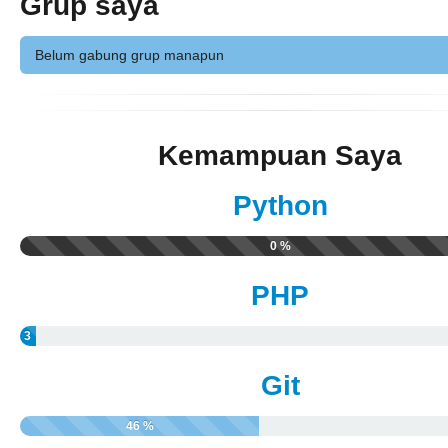
Grup saya
Belum gabung grup manapun
Kemampuan Saya
Python
0 %
PHP
3
%
Git
46 %