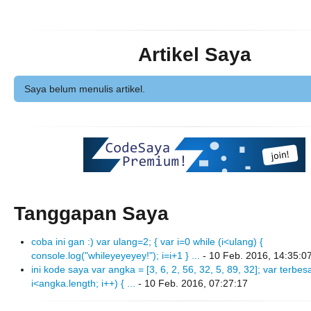
Artikel Saya
Saya belum menulis artikel.
Tanggapan Saya
coba ini gan :) var ulang=2; { var i=0 while (i<ulang) {
console.log("whileyeyeyey!"); i=i+1 } ...
- 10 Feb. 2016, 14:35:0
ini kode saya var angka = [3, 6, 2, 56, 32, 5, 89, 32]; var terbesa
i<angka.length; i++) { ...
- 10 Feb. 2016, 07:27:17