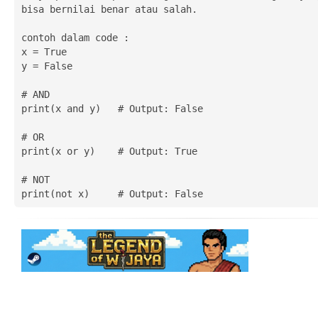
bisa bernilai benar atau salah.

contoh dalam code :

x = True

y = False

# AND

print(x and y)   # Output: False

# OR

print(x or y)    # Output: True

# NOT

print(not x)     # Output: False