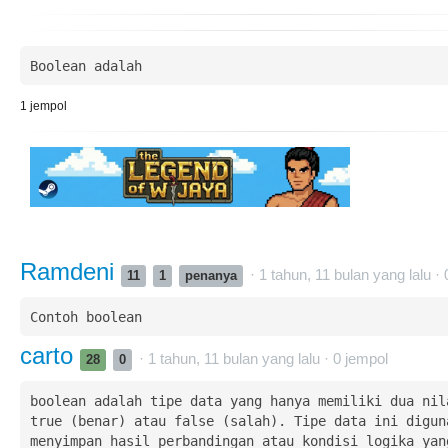
Boolean adalah 
1
jempol
Ramdeni
· 1 tahun, 11 bulan yang lalu ·
11
1
penanya
Contoh boolean 
carto
· 1 tahun, 11 bulan yang lalu ·
0
jempol
28
0
boolean adalah tipe data yang hanya memiliki dua nila
true (benar) atau false (salah). Tipe data ini diguna
menyimpan hasil perbandingan atau kondisi logika yang