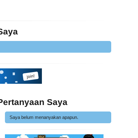
 Saya
Pertanyaan Saya
Saya belum menanyakan apapun.