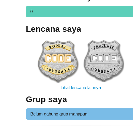
0
Lencana saya
Lihat lencana lainnya
Grup saya
Belum gabung grup manapun