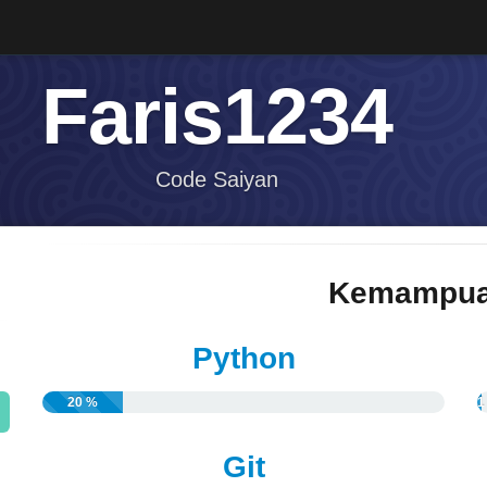
Faris1234
Code Saiyan
Kemampua
Python
20 %
1
Git