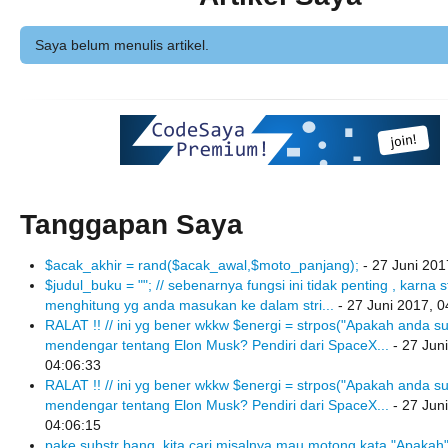
Saya belum menulis artikel.
Tanggapan Saya
$acak_akhir = rand($acak_awal,$moto_panjang);
- 27 Juni 201
$judul_buku = ""; // sebenarnya fungsi ini tidak penting , karna 
menghitung yg anda masukan ke dalam stri...
- 27 Juni 2017, 0
RALAT !! // ini yg bener wkkw $energi = strpos("Apakah anda s
mendengar tentang Elon Musk? Pendiri dari SpaceX...
- 27 Jun
04:06:33
RALAT !! // ini yg bener wkkw $energi = strpos("Apakah anda s
mendengar tentang Elon Musk? Pendiri dari SpaceX...
- 27 Jun
04:06:15
pake substr bang, kita cari misalnya mau motong kata "Apakah" 