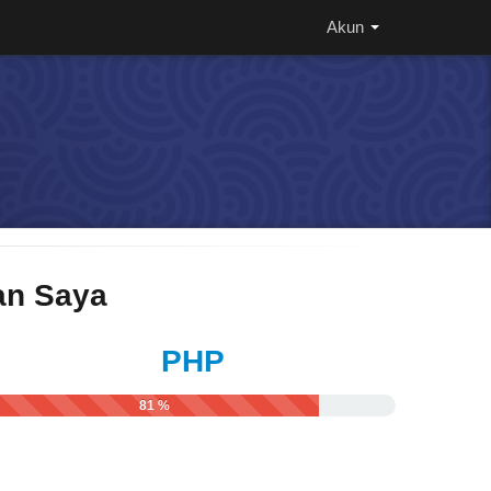
Akun
n Saya
PHP
81 %