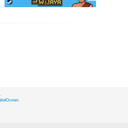
.
gitalOcean
.