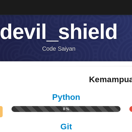
devil_shield
Code Saiyan
Kemampua
Python
0 %
Git