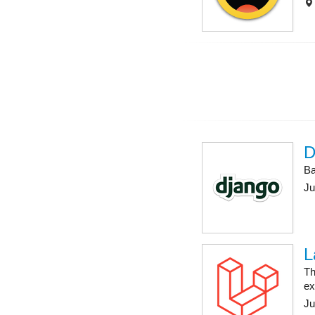
D
Ba
Ju
L
Th
ex
Ju