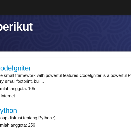
berikut
odeIgniter
e small framework with powerful features CodeIgniter is a powerful
ry small footprint, buil...
mlah anggota: 105
Internet
ython
oup diskusi tentang Python :)
mlah anggota: 256