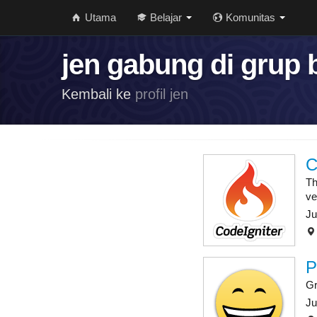
Utama
Belajar
Komunitas
jen gabung di grup 
Kembali ke
profil jen
C
Th
ve
Ju
P
Gr
Ju