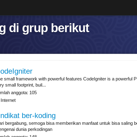
 di grup berikut
odeIgniter
e small framework with powerful features CodeIgniter is a powerful
ry small footprint, buil...
mlah anggota: 105
Internet
indikat ber-koding
ri bergabung, semoga bisa memberikan manfaat untuk bisa saling 
ngenai dunia perkodingan
mlah anggota: 148