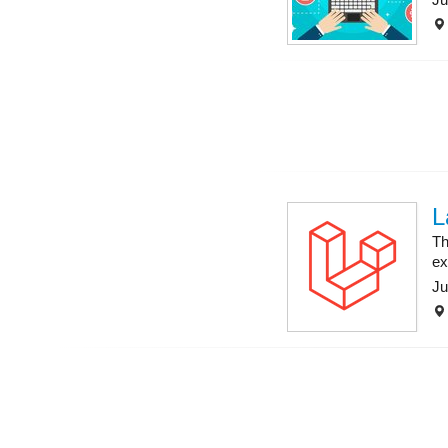
L
Th
ex
Ju