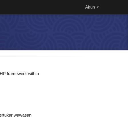
Akun
 PHP framework with a
bertukar wawasan