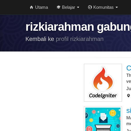
Utama
Belajar
Komunitas
rizkiarahman gabung
Kembali ke
profil rizkiarahman
C
Th
ve
Ju
s
Ma
me
Ju