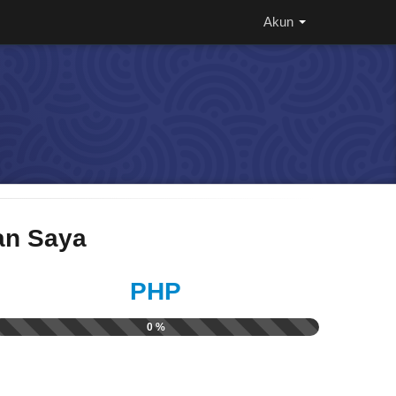
Akun
n Saya
PHP
0 %