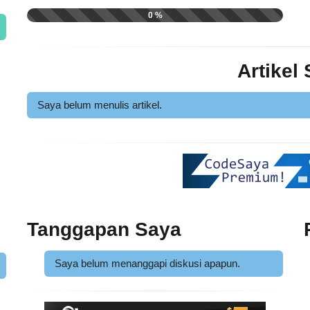
0 %
Artikel
Saya belum menulis artikel.
Tanggapan Saya
Saya belum menanggapi diskusi apapun.