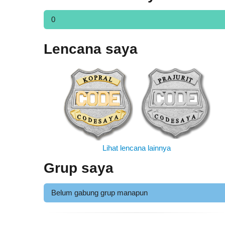
0
Lencana saya
Lihat lencana lainnya
Grup saya
Belum gabung grup manapun