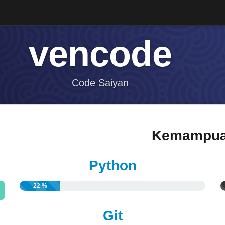
vencode
Code Saiyan
Kemampua
Python
22 %
Git