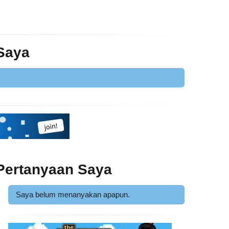
 Saya
Pertanyaan Saya
Saya belum menanyakan apapun.