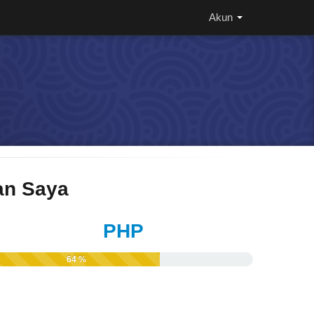
Akun
n Saya
PHP
64 %