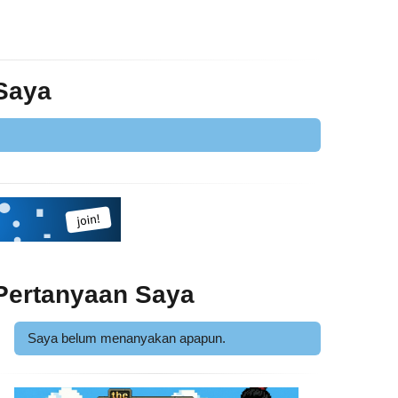
 Saya
Pertanyaan Saya
Saya belum menanyakan apapun.