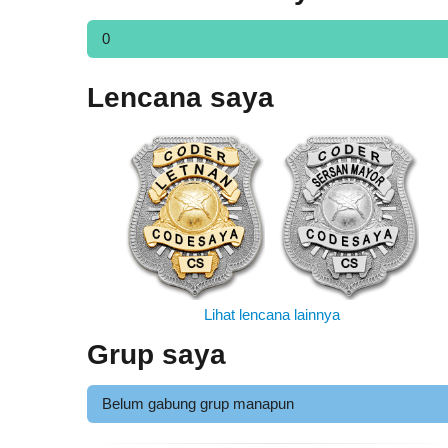
0
Lencana saya
Lihat lencana lainnya
Grup saya
Belum gabung grup manapun