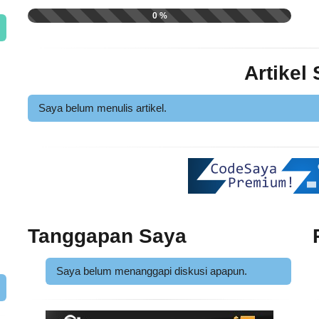
0 %
Artikel
Saya belum menulis artikel.
Tanggapan Saya
Saya belum menanggapi diskusi apapun.