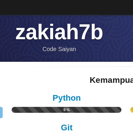
zakiah7b
Code Saiyan
Kemampua
Python
0 %
Git